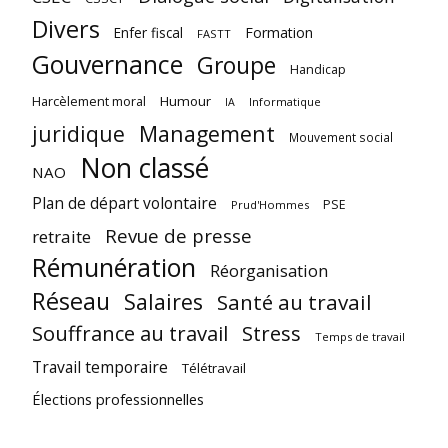
Divers
Enfer fiscal
Formation
FASTT
Gouvernance
Groupe
Handicap
Harcèlement moral
Humour
Informatique
IA
juridique
Management
Mouvement social
Non classé
NAO
Plan de départ volontaire
PSE
Prud'Hommes
Revue de presse
retraite
Rémunération
Réorganisation
Réseau
Salaires
Santé au travail
Souffrance au travail
Stress
Temps de travail
Travail temporaire
Télétravail
Élections professionnelles