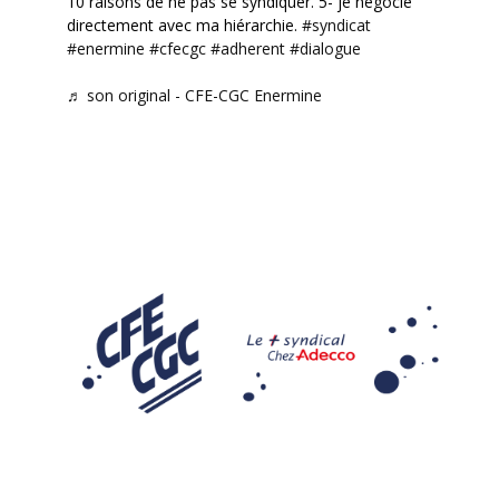
10 raisons de ne pas se syndiquer. 5- je négocie
directement avec ma hiérarchie.
#syndicat
#enermine
#cfecgc
#adherent
#dialogue
♬ son original - CFE-CGC Enermine