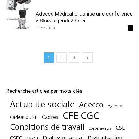
Adecco Médical organise une conférence
à Blois le jeudi 23 mai
16 mai 2013
0
1
2
3
Recherche articles par mots clés
Actualité sociale
Adecco
Agenda
CFE CGC
Cadres
Cadeaux CSE
Conditions de travail
CSE
coronavirus
Dialogue social
Digitalisation
CSEC
CSSCT