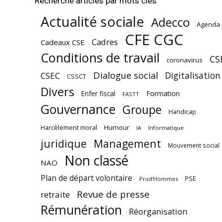
Recherche articles par mots clés
Actualité sociale
Adecco
Agenda
CFE CGC
Cadres
Cadeaux CSE
Conditions de travail
CS
coronavirus
Dialogue social
Digitalisation
CSEC
CSSCT
Divers
Enfer fiscal
Formation
FASTT
Gouvernance
Groupe
Handicap
Harcèlement moral
Humour
Informatique
IA
juridique
Management
Mouvement social
Non classé
NAO
Plan de départ volontaire
PSE
Prud'Hommes
Revue de presse
retraite
Rémunération
Réorganisation