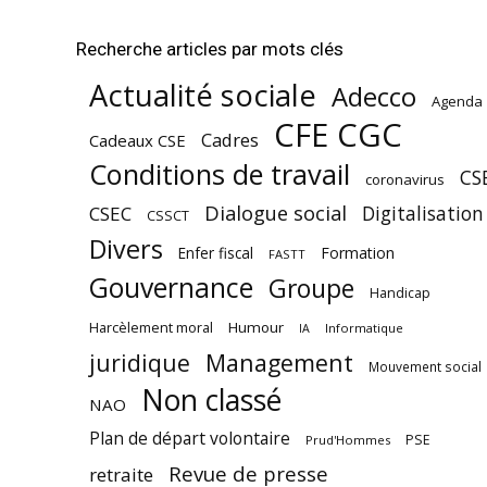
Recherche articles par mots clés
Actualité sociale
Adecco
Agenda
CFE CGC
Cadres
Cadeaux CSE
Conditions de travail
CS
coronavirus
Dialogue social
Digitalisation
CSEC
CSSCT
Divers
Enfer fiscal
Formation
FASTT
Gouvernance
Groupe
Handicap
Harcèlement moral
Humour
Informatique
IA
juridique
Management
Mouvement social
Non classé
NAO
Plan de départ volontaire
PSE
Prud'Hommes
Revue de presse
retraite