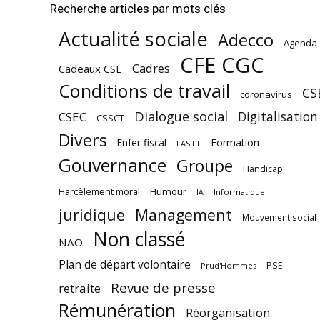
Recherche articles par mots clés
Actualité sociale
Adecco
Agenda
CFE CGC
Cadres
Cadeaux CSE
Conditions de travail
CS
coronavirus
Dialogue social
Digitalisation
CSEC
CSSCT
Divers
Enfer fiscal
Formation
FASTT
Gouvernance
Groupe
Handicap
Harcèlement moral
Humour
Informatique
IA
juridique
Management
Mouvement social
Non classé
NAO
Plan de départ volontaire
PSE
Prud'Hommes
Revue de presse
retraite
Rémunération
Réorganisation