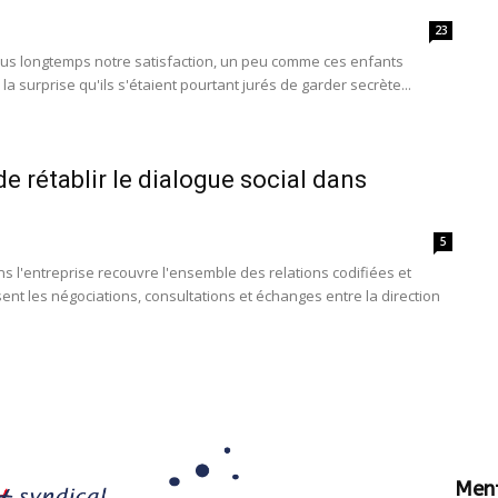
23
 plus longtemps notre satisfaction, un peu comme ces enfants
la surprise qu'ils s'étaient pourtant jurés de garder secrète...
 de rétablir le dialogue social dans
5
ns l'entreprise recouvre l'ensemble des relations codifiées et
sent les négociations, consultations et échanges entre la direction
Ment