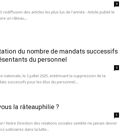
0
 rediffusion des articles les plus lus de l'année - Article publié le
ore un râteau,...
mitation du nombre de mandats successifs
résentants du personnel
0
 nationale, le 3 juillet 2025, entérinant la suppression de la
dats successifs pour les élus du personnel,...
ous la râteauphilie ?
5
un ! Notre Direction des relations sociales semble ne jamais devoir
s judiciaires dans la lutte...