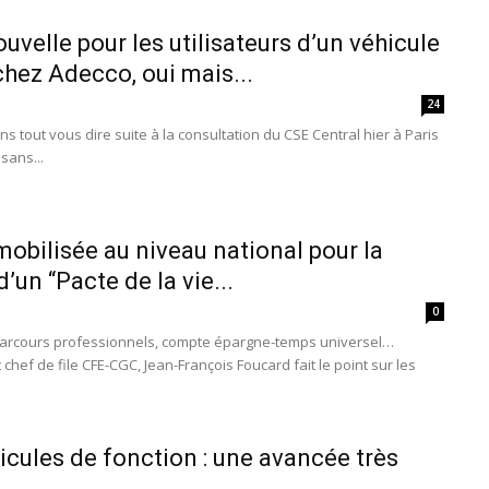
velle pour les utilisateurs d’un véhicule
chez Adecco, oui mais...
24
ns tout vous dire suite à la consultation du CSE Central hier à Paris
 sans...
obilisée au niveau national pour la
’un “Pacte de la vie...
0
parcours professionnels, compte épargne-temps universel…
 chef de file CFE-CGC, Jean-François Foucard fait le point sur les
icules de fonction : une avancée très