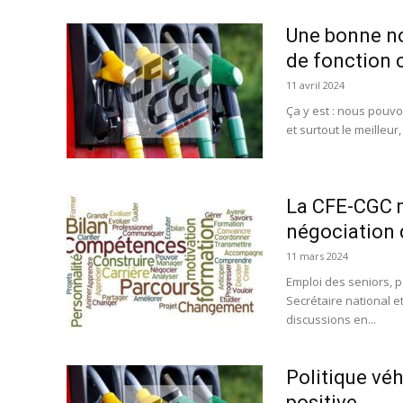
Une bonne nou
de fonction 
11 avril 2024
Ça y est : nous pouvo
et surtout le meilleur,
La CFE-CGC m
négociation d
11 mars 2024
Emploi des seniors, 
Secrétaire national et
discussions en...
Politique véh
positive