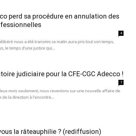
o perd sa procédure en annulation des
ofessionnelles
4
élibéré nous a été transmis ce matin aura pris tout son temps,
s, le temps d'une justice qui...
toire judiciaire pour la CFE-CGC Adecco !
7
 deux mois seulement, nous revenions sur une nouvelle affaire de
 de la direction à l'encontre...
us la râteauphilie ? (rediffusion)