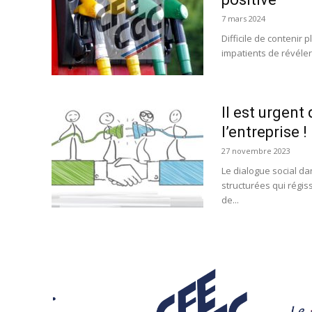
7 mars 2024
Difficile de contenir
impatients de révéler 
Il est urgent
l’entreprise !
27 novembre 2023
Le dialogue social da
structurées qui régis
de...