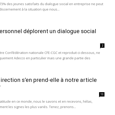
e 73% des jeunes satisfaits du dialogue social en entreprise ne peut
iscernement à la situation que nous...
personnel déplorent un dialogue social
2
notre Confédération nationale CFE-CGC et reproduit ci-dessous, ne
quement Adecco en particulier mais une grande partie des
irection s’en prend-elle à notre article
?
13
ratitude en ce monde, nous le savons et en recevons, hélas,
nt les signes les plus variés. Tenez, prenons...