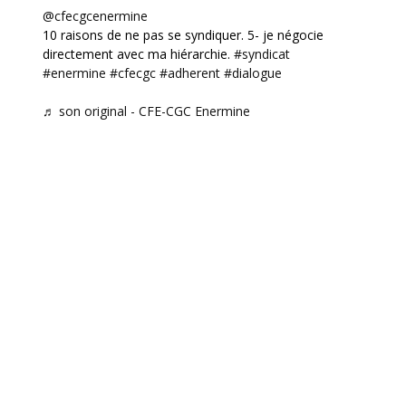
@cfecgcenermine
10 raisons de ne pas se syndiquer. 5- je négocie
directement avec ma hiérarchie.
#syndicat
#enermine
#cfecgc
#adherent
#dialogue
♬ son original - CFE-CGC Enermine