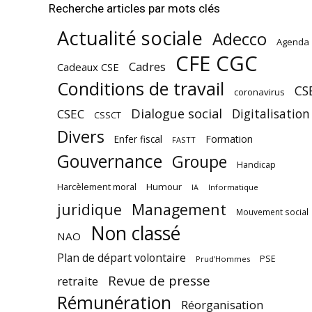
Recherche articles par mots clés
Actualité sociale
Adecco
Agenda
CFE CGC
Cadres
Cadeaux CSE
Conditions de travail
CS
coronavirus
Dialogue social
Digitalisation
CSEC
CSSCT
Divers
Enfer fiscal
Formation
FASTT
Gouvernance
Groupe
Handicap
Harcèlement moral
Humour
Informatique
IA
juridique
Management
Mouvement social
Non classé
NAO
Plan de départ volontaire
PSE
Prud'Hommes
Revue de presse
retraite
Rémunération
Réorganisation