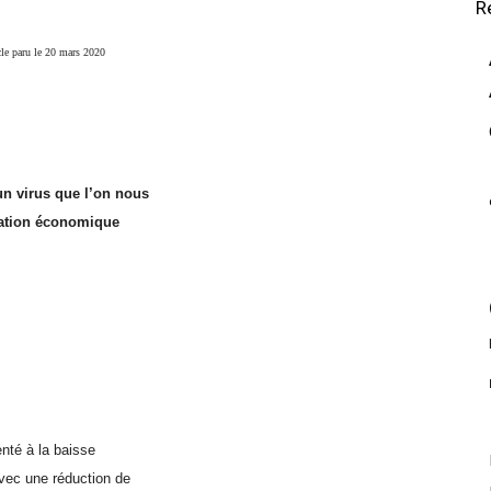
R
cle paru le 20 mars 2020
un virus que l’on nous
uation économique
enté à la baisse
vec une réduction de