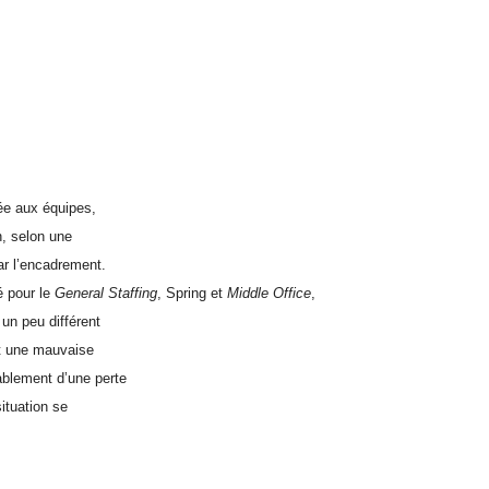
rée aux équipes,
n, selon une
ar l’encadrement.
é pour le
General Staffing
, Spring et
Middle Office
,
 un peu différent
st une mauvaise
ablement d’une perte
ituation se