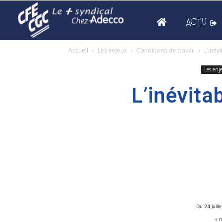
ACTU
Accueil
Les enjeux
Conditions de travail
L’inév
Les enj
L’inévit
Du 24 juill
« m