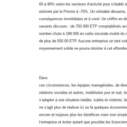
60 à 90% selon les secteurs d’activité pour s’établi
estimée par le Prisme à -75%. Un véritable désastre
conséquences immédiates et à venir. Un chiffre en di
savants discours : de 750 000 ETP comptabilisés ava
nombre chute à 199 000 en cette seconde moitié du mo
de plus de 550 00 ETP. Aucune entreprise un tant soit
moyennement solide ne pourra résister à cet effondr
Dans
ces circonstances, les équipes managériales, de direc
relations sociales et autres, mobilisées jour et nuit, t
s’adapter à une situation inédite, subite et violente, da
ne s’agit plus de réaliser ici ou là quelques économie
encore et toujours plus les bénéfices mais tout simp
l’entreprise et éviter autant que possible les licenci