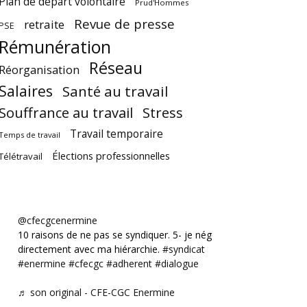
Plan de départ volontaire
Prud'Hommes
Revue de presse
retraite
PSE
Rémunération
Réseau
Réorganisation
Salaires
Santé au travail
Souffrance au travail
Stress
Travail temporaire
Temps de travail
Élections professionnelles
Télétravail
@cfecgcenermine
10 raisons de ne pas se syndiquer. 5- je négocie
directement avec ma hiérarchie.
#syndicat
#enermine
#cfecgc
#adherent
#dialogue
♬ son original - CFE-CGC Enermine