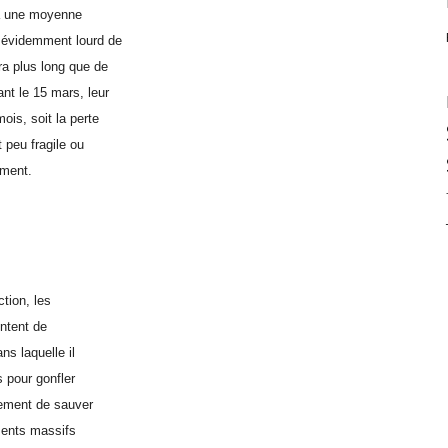
r à une moyenne
, évidemment lourd de
ra plus long que de
nt le 15 mars, leur
is, soit la perte
 peu fragile ou
ement.
tion, les
entent de
ns laquelle il
s pour gonfler
lement de sauver
ements massifs