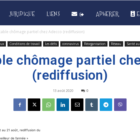
JURIDIQUE
LIENS
ADHERER
E
itable chômage partiel chez Adecco (rediffusion)
eux
Conditions de travail
Les défis
coronavirus
Réorganisation
Réseau
Santé au 
able chômage partiel ch
(rediffusion)
13 août 2020
0
et au 21 août, rediffusion du
eilleur de l’année »