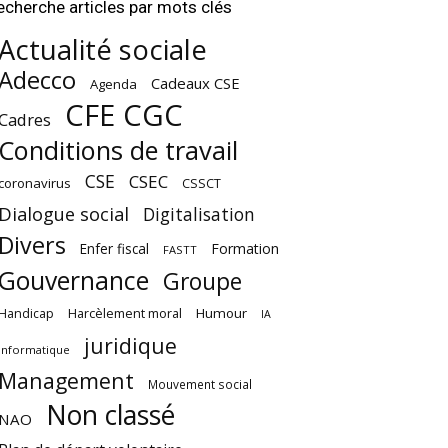
echerche articles par mots clés
Actualité sociale
Adecco
Cadeaux CSE
Agenda
CFE CGC
Cadres
Conditions de travail
CSE
CSEC
coronavirus
CSSCT
Dialogue social
Digitalisation
Divers
Enfer fiscal
Formation
FASTT
Gouvernance
Groupe
Harcèlement moral
Humour
Handicap
IA
juridique
Informatique
Management
Mouvement social
Non classé
NAO