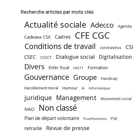
Recherche articles par mots clés
Actualité sociale
Adecco
Agenda
CFE CGC
Cadres
Cadeaux CSE
Conditions de travail
CS
coronavirus
Dialogue social
Digitalisation
CSEC
CSSCT
Divers
Enfer fiscal
Formation
FASTT
Gouvernance
Groupe
Handicap
Harcèlement moral
Humour
Informatique
IA
juridique
Management
Mouvement social
Non classé
NAO
Plan de départ volontaire
PSE
Prud'Hommes
Revue de presse
retraite