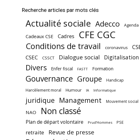
Recherche articles par mots clés
Actualité sociale
Adecco
Agenda
CFE CGC
Cadres
Cadeaux CSE
Conditions de travail
CS
coronavirus
Dialogue social
Digitalisation
CSEC
CSSCT
Divers
Enfer fiscal
Formation
FASTT
Gouvernance
Groupe
Handicap
Harcèlement moral
Humour
Informatique
IA
juridique
Management
Mouvement social
Non classé
NAO
Plan de départ volontaire
PSE
Prud'Hommes
Revue de presse
retraite