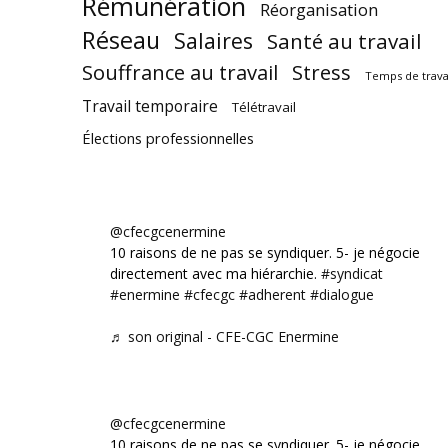
Rémunération
Réorganisation
Réseau
Salaires
Santé au travail
Souffrance au travail
Stress
Temps de trava
Travail temporaire
Télétravail
Élections professionnelles
@cfecgcenermine
10 raisons de ne pas se syndiquer. 5- je négocie
directement avec ma hiérarchie.
#syndicat
#enermine
#cfecgc
#adherent
#dialogue
♬ son original - CFE-CGC Enermine
@cfecgcenermine
10 raisons de ne pas se syndiquer. 5- je négocie