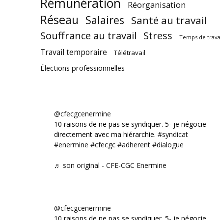
Rémunération
Réorganisation
Réseau
Salaires
Santé au travail
Souffrance au travail
Stress
Temps de trava
Travail temporaire
Télétravail
Élections professionnelles
@cfecgcenermine
10 raisons de ne pas se syndiquer. 5- je négocie
directement avec ma hiérarchie.
#syndicat
#enermine
#cfecgc
#adherent
#dialogue
♬ son original - CFE-CGC Enermine
@cfecgcenermine
10 raisons de ne pas se syndiquer. 5- je négocie