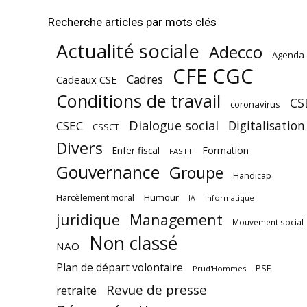
Recherche articles par mots clés
Actualité sociale
Adecco
Agenda
CFE CGC
Cadres
Cadeaux CSE
Conditions de travail
CS
coronavirus
Dialogue social
Digitalisation
CSEC
CSSCT
Divers
Enfer fiscal
Formation
FASTT
Gouvernance
Groupe
Handicap
Harcèlement moral
Humour
Informatique
IA
juridique
Management
Mouvement social
Non classé
NAO
Plan de départ volontaire
PSE
Prud'Hommes
Revue de presse
retraite