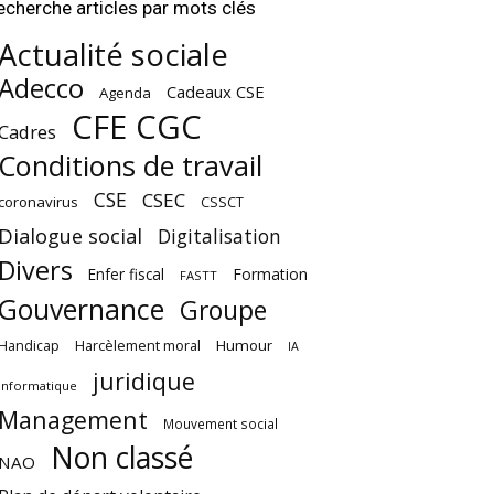
echerche articles par mots clés
Actualité sociale
Adecco
Cadeaux CSE
Agenda
CFE CGC
Cadres
Conditions de travail
CSE
CSEC
coronavirus
CSSCT
Dialogue social
Digitalisation
Divers
Enfer fiscal
Formation
FASTT
Gouvernance
Groupe
Harcèlement moral
Humour
Handicap
IA
juridique
Informatique
Management
Mouvement social
Non classé
NAO