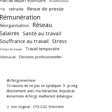
Plan de départ volontaire
Prud'Hommes
Revue de presse
retraite
PSE
Rémunération
Réseau
Réorganisation
Salaires
Santé au travail
Souffrance au travail
Stress
Travail temporaire
Temps de travail
Élections professionnelles
Télétravail
@cfecgcenermine
10 raisons de ne pas se syndiquer. 5- je négocie
directement avec ma hiérarchie.
#syndicat
#enermine
#cfecgc
#adherent
#dialogue
♬ son original - CFE-CGC Enermine