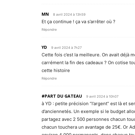
MN
8 avril 2024 à 13h59
Et ça continue ! ça va s’arrêter où ?
Répondre
YD
9 avril 2024 à 7h27
Cette fois c’est la meilleure. On avait déjà
carrément la fin des cadeaux ? On cotise tou
cette histoire
Répondre
#PART DU GATEAU
9 avril 2024 à 10h07
à YD : petite précision “l’argent” est là et s
d’anciennetés. Un exemple si le budget allo
partagez avec 2 500 personnes chacun touc
chacun touchera un avantage de 25€. Or Adec
environ 4 000 permanents, donc chacun touc