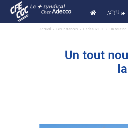
ACTU
Accueil
Les instances
Cadeaux CSE
Un tout nou
Un tout no
l