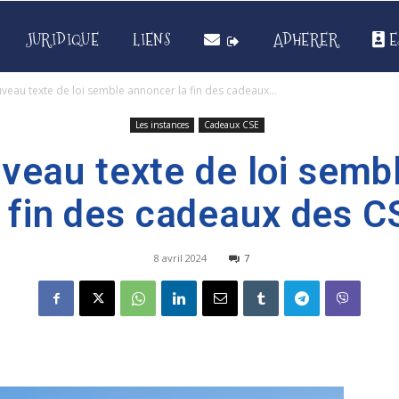
JURIDIQUE
LIENS
ADHERER
E
veau texte de loi semble annoncer la fin des cadeaux...
Les instances
Cadeaux CSE
uveau texte de loi semb
a fin des cadeaux des C
8 avril 2024
7