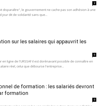
2
doit disparaître", le gouvernement ne cache pas son adhésion à une
jour dit de solidarité sans que...
ation sur les salaires qui appauvrit les
0
r en ligne de l'URSSAF il est dorénavant possible de connaître en
alaire réel, celui que débourse l'entreprise...
nnel de formation : les salariés devront
ar formation
0