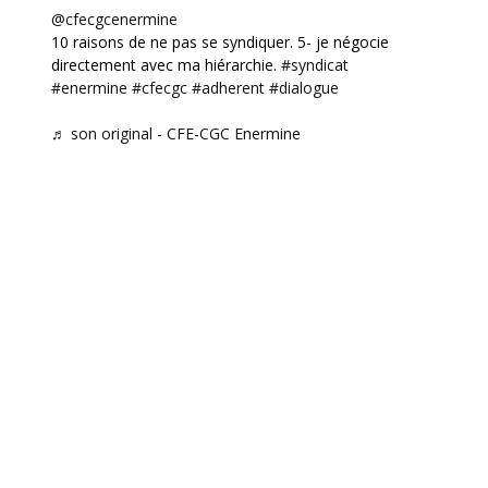
@cfecgcenermine
10 raisons de ne pas se syndiquer. 5- je négocie
directement avec ma hiérarchie.
#syndicat
#enermine
#cfecgc
#adherent
#dialogue
♬ son original - CFE-CGC Enermine