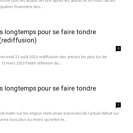
icote tous les acquis les uns après les autres et on vous fait les
cipation financière des...
us longtemps pour se faire tondre
(rediffusion)
0
 mercredi 23 août 2023 rediffusion des articles les plus lus de
e 13 mars 2023 Petite réflexion du...
us longtemps pour se faire tondre
1
ndi matin sur les enjeux réels (mais inavoués) de l'actuel débat sur
avons tous plus ou moins qu'entre le...