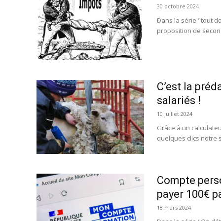
30 octobre 2024
Dans la série "tout 
proposition de second 
C’est la préd
salariés !
10 juillet 2024
Grâce à un calculateu
quelques clics notre s
Compte perso
payer 100€ p
18 mars 2024