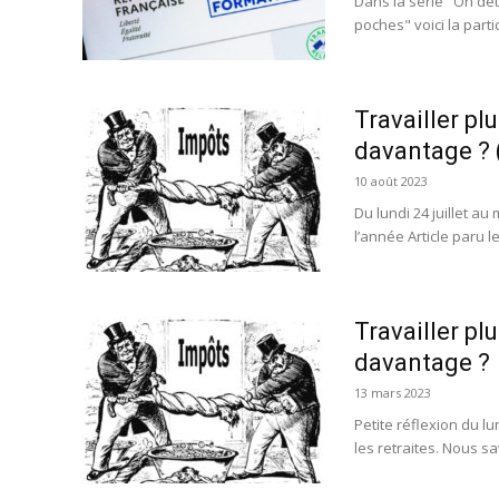
Dans la série "On détr
poches" voici la parti
Travailler pl
davantage ? 
10 août 2023
Du lundi 24 juillet au
l’année Article paru l
Travailler pl
davantage ?
13 mars 2023
Petite réflexion du lu
les retraites. Nous s