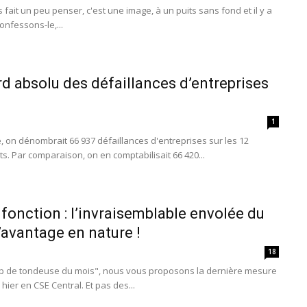
 fait un peu penser, c'est une image, à un puits sans fond et il y a
onfessons-le,...
rd absolu des défaillances d’entreprises
1
ée, on dénombrait 66 937 défaillances d'entreprises sur les 12
ts. Par comparaison, on en comptabilisait 66 420...
fonction : l’invraisemblable envolée du
’avantage en nature !
18
up de tondeuse du mois", nous vous proposons la dernière mesure
ier en CSE Central. Et pas des...