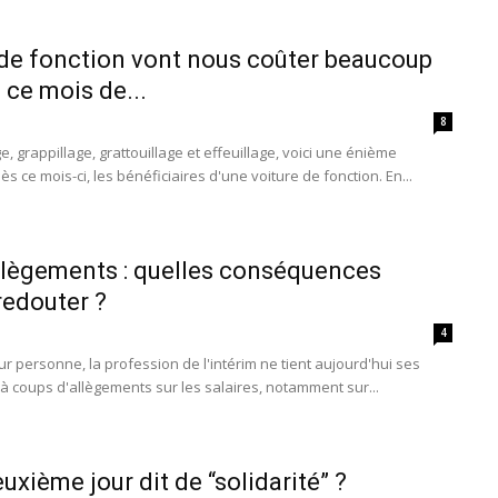
 de fonction vont nous coûter beaucoup
 ce mois de...
8
, grappillage, grattouillage et effeuillage, voici une énième
ès ce mois-ci, les bénéficiaires d'une voiture de fonction. En...
llègements : quelles conséquences
edouter ?
4
ur personne, la profession de l'intérim ne tient aujourd'hui ses
'à coups d'allègements sur les salaires, notamment sur...
uxième jour dit de “solidarité” ?