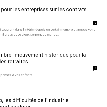
pour les entreprises sur les contrats
0
i œuvrent dans l'intérim depuis un certain nombre d'années voire
iliers avec ce vieux serpent de mer de...
mbre : mouvement historique pour la
es retraites
0
s, pensez à vos enfants
 les difficultés de l’industrie
ont perdurer