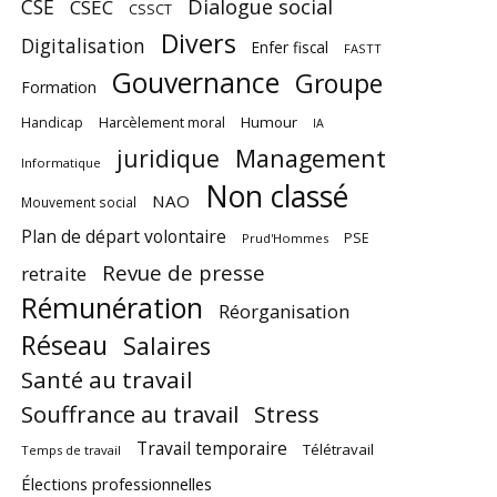
CSE
Dialogue social
CSEC
CSSCT
Divers
Digitalisation
Enfer fiscal
FASTT
Gouvernance
Groupe
Formation
Harcèlement moral
Humour
Handicap
IA
juridique
Management
Informatique
Non classé
NAO
Mouvement social
Plan de départ volontaire
PSE
Prud'Hommes
Revue de presse
retraite
Rémunération
Réorganisation
Réseau
Salaires
Santé au travail
Souffrance au travail
Stress
Travail temporaire
Télétravail
Temps de travail
Élections professionnelles