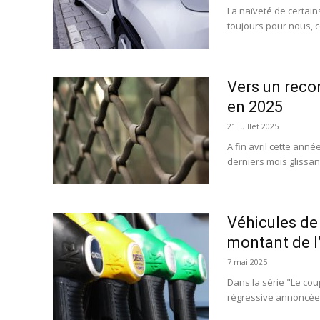
La naïveté de certains
toujours pour nous, c
Vers un reco
en 2025
21 juillet 2025
A fin avril cette ann
derniers mois glissan
Véhicules de 
montant de l
7 mai 2025
Dans la série "Le co
régressive annoncée h