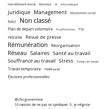
Harcèlement moral
Humour
Informatique
IA
juridique
Management
Mouvement social
Non classé
NAO
Plan de départ volontaire
PSE
Prud'Hommes
Revue de presse
retraite
Rémunération
Réorganisation
Réseau
Salaires
Santé au travail
Souffrance au travail
Stress
Temps de travail
Travail temporaire
Télétravail
Élections professionnelles
@cfecgcenermine
10 raisons de ne pas se syndiquer. 5- je négocie