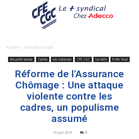
Accueil
Actualité sociale
Actualité sociale
Cadres
Les instances
CFE CGC
Les défis
Enfer fiscal
Réforme de l’Assurance
Chômage : Une attaque
violente contre les
cadres, un populisme
assumé
19 juin 2019
0