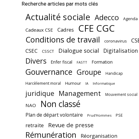
Recherche articles par mots clés
Actualité sociale
Adecco
Agenda
CFE CGC
Cadres
Cadeaux CSE
Conditions de travail
CS
coronavirus
Dialogue social
Digitalisation
CSEC
CSSCT
Divers
Enfer fiscal
Formation
FASTT
Gouvernance
Groupe
Handicap
Harcèlement moral
Humour
Informatique
IA
juridique
Management
Mouvement social
Non classé
NAO
Plan de départ volontaire
PSE
Prud'Hommes
Revue de presse
retraite
Rémunération
Réorganisation