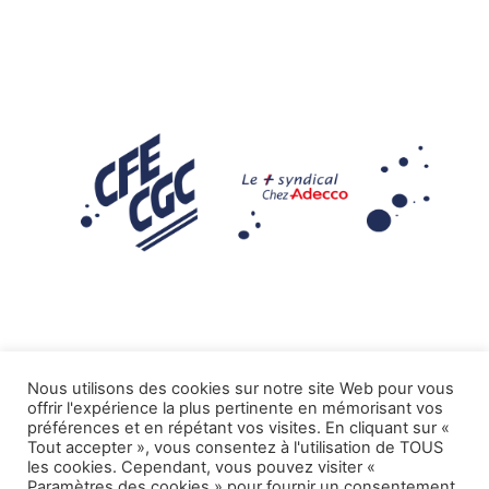
Nous utilisons des cookies sur notre site Web pour vous
offrir l'expérience la plus pertinente en mémorisant vos
Mentions légales
préférences et en répétant vos visites. En cliquant sur «
Tout accepter », vous consentez à l'utilisation de TOUS
.
Tous droits réservés CFE-CGC ADECCO
les cookies. Cependant, vous pouvez visiter «
Paramètres des cookies » pour fournir un consentement