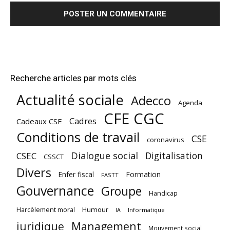
Recherche articles par mots clés
Actualité sociale
Adecco
Agenda
CFE CGC
Cadres
Cadeaux CSE
Conditions de travail
CSE
coronavirus
Dialogue social
Digitalisation
CSEC
CSSCT
Divers
Enfer fiscal
Formation
FASTT
Gouvernance
Groupe
Handicap
Harcèlement moral
Humour
Informatique
IA
juridique
Management
Mouvement social