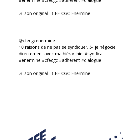
#enermine
#cfecgc
#adherent
#dialogue
♬ son original - CFE-CGC Enermine
@cfecgcenermine
10 raisons de ne pas se syndiquer. 5- je négocie
directement avec ma hiérarchie.
#syndicat
#enermine
#cfecgc
#adherent
#dialogue
♬ son original - CFE-CGC Enermine