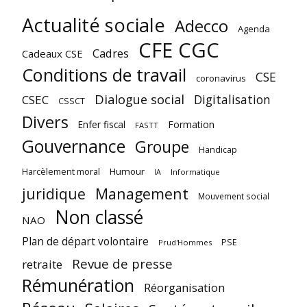
Actualité sociale
Adecco
Agenda
CFE CGC
Cadres
Cadeaux CSE
Conditions de travail
CSE
coronavirus
Dialogue social
Digitalisation
CSEC
CSSCT
Divers
Enfer fiscal
Formation
FASTT
Gouvernance
Groupe
Handicap
Harcèlement moral
Humour
Informatique
IA
juridique
Management
Mouvement social
Non classé
NAO
Plan de départ volontaire
PSE
Prud'Hommes
Revue de presse
retraite
Rémunération
Réorganisation