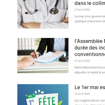
dans le colli
27 avril 2026
Lorsqu'une gouvernem
quelque trésorerie et 
l’Assemblée N
durée des in
conventionn
21 avril 2026
Rebondissement jeudi 
députés à rejeté le pr
Le 1er mai es
13 avril 2026
Les organisations syn