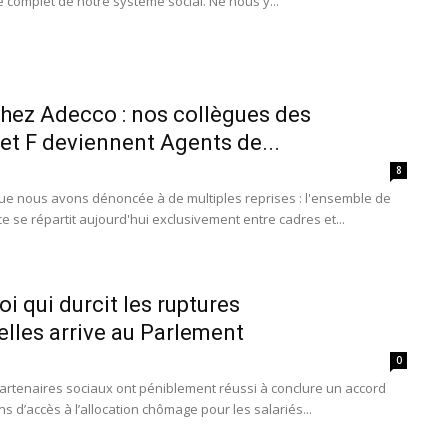
e complet de notre système social. Ne nous y...
ez Adecco : nos collègues des
et F deviennent Agents de...
8
ue nous avons dénoncée à de multiples reprises : l'ensemble de
ce se répartit aujourd'hui exclusivement entre cadres et...
oi qui durcit les ruptures
lles arrive au Parlement
0
partenaires sociaux ont péniblement réussi à conclure un accord
ons d’accès à l’allocation chômage pour les salariés...