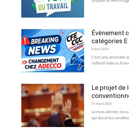
stopper le détricotag
Évènement ch
catégories E 
9 avril 2026
C'est une anomalie q
l'effectif Adecco Fran
Le projet de l
conventionne
31 mars 2026
Le mois dernier, les 
qui durcit les conditi