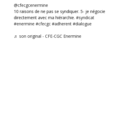
@cfecgcenermine
10 raisons de ne pas se syndiquer. 5- je négocie
directement avec ma hiérarchie.
#syndicat
#enermine
#cfecgc
#adherent
#dialogue
♬ son original - CFE-CGC Enermine