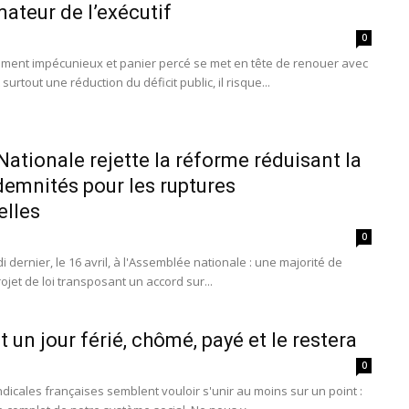
mateur de l’exécutif
0
ent impécunieux et panier percé se met en tête de renouer avec
surtout une réduction du déficit public, il risque...
ationale rejette la réforme réduisant la
demnités pour les ruptures
elles
0
dernier, le 16 avril, à l'Assemblée nationale : une majorité de
ojet de loi transposant un accord sur...
t un jour férié, chômé, payé et le restera
0
dicales françaises semblent vouloir s'unir au moins sur un point :