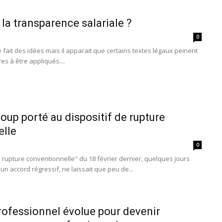
 la transparence salariale ?
0
e fait des idées mais il apparait que certains textes légaux peinent
s à être appliqués....
oup porté au dispositif de rupture
elle
0
la rupture conventionnelle" du 18 février dernier, quelques jours
un accord régressif, ne laissait que peu de...
professionnel évolue pour devenir