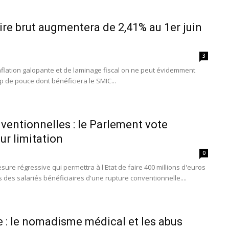
ire brut augmentera de 2,41% au 1er juin
3
nflation galopante et de laminage fiscal on ne peut évidemment
p de pouce dont bénéficiera le SMIC...
ventionnelles : le Parlement vote
ur limitation
0
sure régressive qui permettra à l'Etat de faire 400 millions d'euros
 des salariés bénéficiaires d'une rupture conventionnelle....
e : le nomadisme médical et les abus