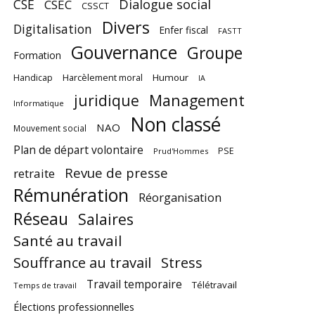
CSE
Dialogue social
CSEC
CSSCT
Divers
Digitalisation
Enfer fiscal
FASTT
Gouvernance
Groupe
Formation
Harcèlement moral
Humour
Handicap
IA
juridique
Management
Informatique
Non classé
NAO
Mouvement social
Plan de départ volontaire
PSE
Prud'Hommes
Revue de presse
retraite
Rémunération
Réorganisation
Réseau
Salaires
Santé au travail
Souffrance au travail
Stress
Travail temporaire
Télétravail
Temps de travail
Élections professionnelles