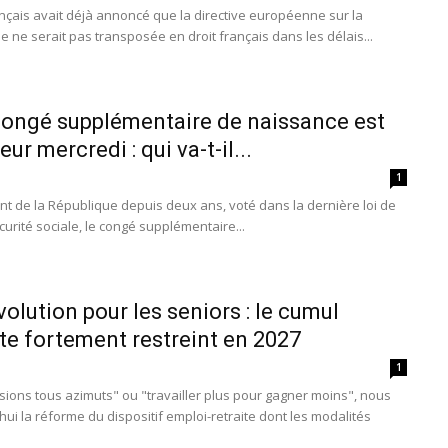
çais avait déjà annoncé que la directive européenne sur la
e ne serait pas transposée en droit français dans les délais...
ongé supplémentaire de naissance est
ur mercredi : qui va-t-il...
1
nt de la République depuis deux ans, voté dans la dernière loi de
urité sociale, le congé supplémentaire...
volution pour les seniors : le cumul
ite fortement restreint en 2027
1
sions tous azimuts" ou "travailler plus pour gagner moins", nous
i la réforme du dispositif emploi-retraite dont les modalités