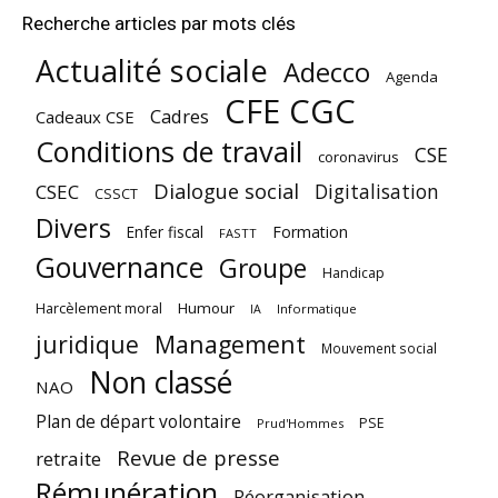
Recherche articles par mots clés
Actualité sociale
Adecco
Agenda
CFE CGC
Cadres
Cadeaux CSE
Conditions de travail
CSE
coronavirus
Dialogue social
Digitalisation
CSEC
CSSCT
Divers
Enfer fiscal
Formation
FASTT
Gouvernance
Groupe
Handicap
Harcèlement moral
Humour
Informatique
IA
juridique
Management
Mouvement social
Non classé
NAO
Plan de départ volontaire
PSE
Prud'Hommes
Revue de presse
retraite
Rémunération
Réorganisation