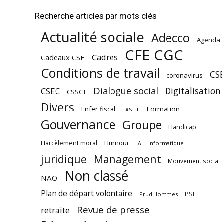
Recherche articles par mots clés
Actualité sociale
Adecco
Agenda
CFE CGC
Cadres
Cadeaux CSE
Conditions de travail
CS
coronavirus
Dialogue social
Digitalisation
CSEC
CSSCT
Divers
Enfer fiscal
Formation
FASTT
Gouvernance
Groupe
Handicap
Harcèlement moral
Humour
Informatique
IA
juridique
Management
Mouvement social
Non classé
NAO
Plan de départ volontaire
PSE
Prud'Hommes
Revue de presse
retraite