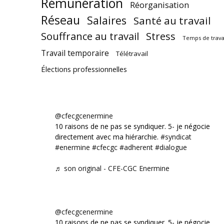
Rémunération
Réorganisation
Réseau
Salaires
Santé au travail
Souffrance au travail
Stress
Temps de trava
Travail temporaire
Télétravail
Élections professionnelles
@cfecgcenermine
10 raisons de ne pas se syndiquer. 5- je négocie
directement avec ma hiérarchie.
#syndicat
#enermine
#cfecgc
#adherent
#dialogue
♬ son original - CFE-CGC Enermine
@cfecgcenermine
10 raisons de ne pas se syndiquer. 5- je négocie