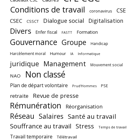
Conditions de travail
CSE
coronavirus
Dialogue social
Digitalisation
CSEC
CSSCT
Divers
Enfer fiscal
Formation
FASTT
Gouvernance
Groupe
Handicap
Harcèlement moral
Humour
Informatique
IA
juridique
Management
Mouvement social
Non classé
NAO
Plan de départ volontaire
PSE
Prud'Hommes
Revue de presse
retraite
Rémunération
Réorganisation
Réseau
Salaires
Santé au travail
Souffrance au travail
Stress
Temps de travail
Travail temporaire
Télétravail