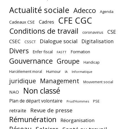
Actualité sociale
Adecco
Agenda
CFE CGC
Cadres
Cadeaux CSE
Conditions de travail
CSE
coronavirus
Dialogue social
Digitalisation
CSEC
CSSCT
Divers
Enfer fiscal
Formation
FASTT
Gouvernance
Groupe
Handicap
Harcèlement moral
Humour
Informatique
IA
juridique
Management
Mouvement social
Non classé
NAO
Plan de départ volontaire
PSE
Prud'Hommes
Revue de presse
retraite
Rémunération
Réorganisation