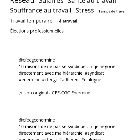
Réseau
Salaires
Santé au travail
Souffrance au travail
Stress
Temps de travail
Travail temporaire
Télétravail
Élections professionnelles
@cfecgcenermine
10 raisons de ne pas se syndiquer. 5- je négocie
directement avec ma hiérarchie.
#syndicat
#enermine
#cfecgc
#adherent
#dialogue
♬ son original - CFE-CGC Enermine
@cfecgcenermine
10 raisons de ne pas se syndiquer. 5- je négocie
directement avec ma hiérarchie.
#syndicat
#enermine
#cfecgc
#adherent
#dialogue