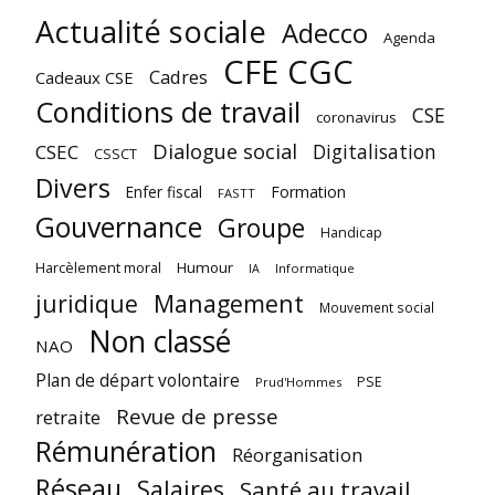
Actualité sociale
Adecco
Agenda
CFE CGC
Cadres
Cadeaux CSE
Conditions de travail
CSE
coronavirus
Dialogue social
Digitalisation
CSEC
CSSCT
Divers
Enfer fiscal
Formation
FASTT
Gouvernance
Groupe
Handicap
Harcèlement moral
Humour
Informatique
IA
juridique
Management
Mouvement social
Non classé
NAO
Plan de départ volontaire
PSE
Prud'Hommes
Revue de presse
retraite
Rémunération
Réorganisation
Réseau
Salaires
Santé au travail