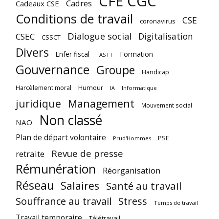
CFE CGC
Cadres
Cadeaux CSE
Conditions de travail
CSE
coronavirus
Dialogue social
Digitalisation
CSEC
CSSCT
Divers
Enfer fiscal
Formation
FASTT
Gouvernance
Groupe
Handicap
Harcèlement moral
Humour
Informatique
IA
juridique
Management
Mouvement social
Non classé
NAO
Plan de départ volontaire
PSE
Prud'Hommes
Revue de presse
retraite
Rémunération
Réorganisation
Réseau
Salaires
Santé au travail
Souffrance au travail
Stress
Temps de travail
Travail temporaire
Télétravail