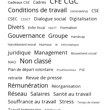
CFE CGC
Cadres
Cadeaux CSE
Conditions de travail
CSE
coronavirus
Dialogue social
Digitalisation
CSEC
CSSCT
Divers
Enfer fiscal
Formation
FASTT
Gouvernance
Groupe
Handicap
Harcèlement moral
Humour
Informatique
IA
juridique
Management
Mouvement social
Non classé
NAO
Plan de départ volontaire
PSE
Prud'Hommes
Revue de presse
retraite
Rémunération
Réorganisation
Réseau
Salaires
Santé au travail
Souffrance au travail
Stress
Temps de travail
Travail temporaire
Télétravail