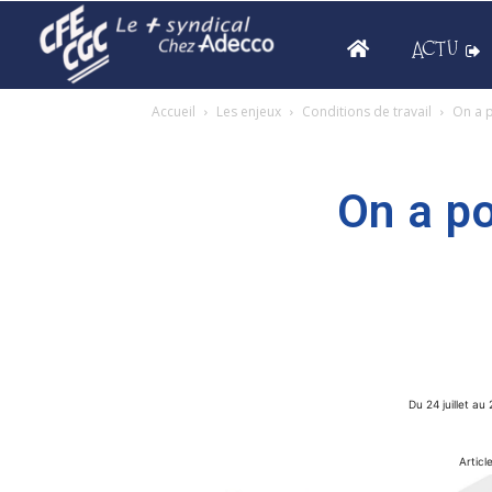
ACTU
Accueil
Les enjeux
Conditions de travail
On a p
On a po
Du 24 juillet au 
Articl