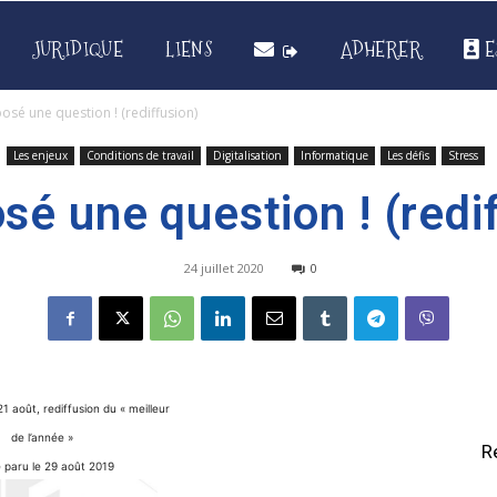
JURIDIQUE
LIENS
ADHERER
E
osé une question ! (rediffusion)
Les enjeux
Conditions de travail
Digitalisation
Informatique
Les défis
Stress
sé une question ! (redi
24 juillet 2020
0
21 août, rediffusion du « meilleur
de l’année »
R
e paru le 29 août 2019