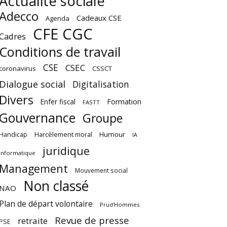
Actualité sociale
Adecco
Cadeaux CSE
Agenda
CFE CGC
Cadres
Conditions de travail
CSE
CSEC
coronavirus
CSSCT
Dialogue social
Digitalisation
Divers
Enfer fiscal
Formation
FASTT
Gouvernance
Groupe
Harcèlement moral
Humour
Handicap
IA
juridique
Informatique
Management
Mouvement social
Non classé
NAO
Plan de départ volontaire
Prud'Hommes
Revue de presse
retraite
PSE