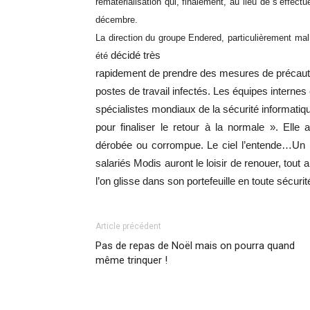
rematérialisation qui, finalement, au lieu de s’effec
décembre.
La direction du groupe Endered, particulièrement mal 
décidé très
été
rapidement de prendre des mesures de précaut
postes de travail infectés. Les équipes internes
spécialistes mondiaux de la sécurité informatiq
pour finaliser le retour à la normale ». Elle
dérobée ou corrompue. Le ciel l’entende…Un r
salariés Modis auront le loisir de renouer, tou
l’on glisse dans son portefeuille en toute sécurité
Article précédent
Pas de repas de Noël mais on pourra quand
même trinquer !