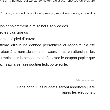
tuer sur la période sur 15 au 30 novembre a été reportée du 6 au 20
à l’aise, ce que l’on peut comprendre, réagit en annonçant qu'”il a
ion et notamment la mise hors service des
 et les plus grands
ue sont à pied d’œuvre
 affirme qu’aucune donnée personnelle et bancaire n’a été
etour à la normale serait en cours mais en attendant, les
t au moins sur la période évoquée, avec le coupon-papier que
… sauf à se faire soutirer ledit portefeuille.
Article suivant
Tiens donc ! Les budgets seront annoncés juste
après les élections…