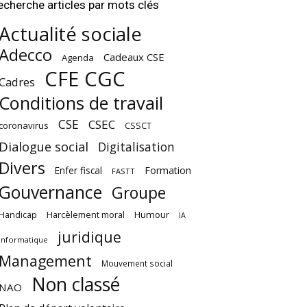
echerche articles par mots clés
Actualité sociale
Adecco
Cadeaux CSE
Agenda
CFE CGC
Cadres
Conditions de travail
CSE
CSEC
coronavirus
CSSCT
Dialogue social
Digitalisation
Divers
Enfer fiscal
Formation
FASTT
Gouvernance
Groupe
Harcèlement moral
Humour
Handicap
IA
juridique
Informatique
Management
Mouvement social
Non classé
NAO