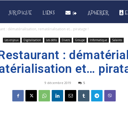
JURIDIQUE
LIENS
ADHERER
E
ant : dématérialisation, rematérialisation et… piratage !
Les enjeux
Digitalisation
Les défis
Divers
Groupe
Informatique
Salaires
Restaurant : dématérial
térialisation et… pirat
9 décembre 2019
5