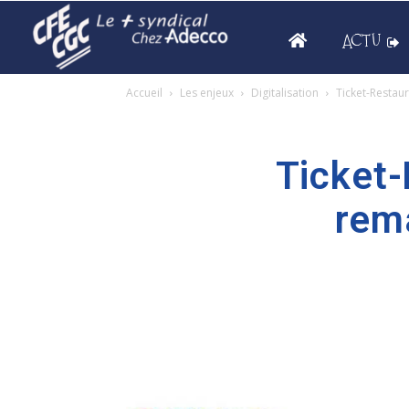
ACTU
Accueil
Les enjeux
Digitalisation
Ticket-Restaur
Ticket-
rema