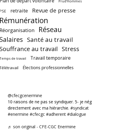
Plan de départ volontaire
Prud'Hommes
Revue de presse
retraite
PSE
Rémunération
Réseau
Réorganisation
Salaires
Santé au travail
Souffrance au travail
Stress
Travail temporaire
Temps de travail
Élections professionnelles
Télétravail
@cfecgcenermine
10 raisons de ne pas se syndiquer. 5- je négocie
directement avec ma hiérarchie.
#syndicat
#enermine
#cfecgc
#adherent
#dialogue
♬ son original - CFE-CGC Enermine