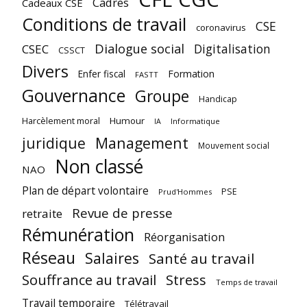
Cadres
Cadeaux CSE
Conditions de travail
CSE
coronavirus
Dialogue social
Digitalisation
CSEC
CSSCT
Divers
Enfer fiscal
Formation
FASTT
Gouvernance
Groupe
Handicap
Harcèlement moral
Humour
Informatique
IA
juridique
Management
Mouvement social
Non classé
NAO
Plan de départ volontaire
PSE
Prud'Hommes
Revue de presse
retraite
Rémunération
Réorganisation
Réseau
Salaires
Santé au travail
Souffrance au travail
Stress
Temps de travail
Travail temporaire
Télétravail