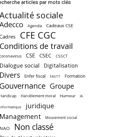
echerche articles par mots clés
Actualité sociale
Adecco
Cadeaux CSE
Agenda
CFE CGC
Cadres
Conditions de travail
CSE
CSEC
coronavirus
CSSCT
Dialogue social
Digitalisation
Divers
Enfer fiscal
Formation
FASTT
Gouvernance
Groupe
Harcèlement moral
Humour
Handicap
IA
juridique
Informatique
Management
Mouvement social
Non classé
NAO