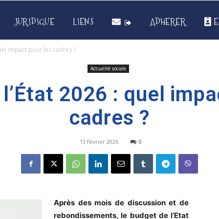
JURIDIQUE
LIENS
ADHERER
E
uel impact pour les cadres ?
Actualité sociale
l’État 2026 : quel impa
cadres ?
13 février 2026
0
Après des mois de discussion et de
rebondissements, le budget de l’Etat