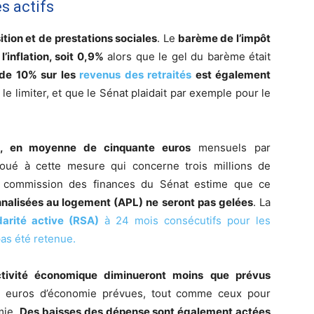
s actifs
tion et de prestations sociales
. Le
barème de l’impôt
’inflation, soit 0,9%
alors que le gel du barème était
 de 10% sur les
revenus des retraités
est également
e limiter, et que le Sénat plaidait par exemple pour le
, en moyenne de cinquante euros
mensuels par
alloué à cette mesure qui concerne trois millions de
a commission des finances du Sénat estime que ce
nnalisées au logement (APL) ne seront pas gelées
. La
darité active (RSA)
à 24 mois consécutifs pour les
pas été retenue.
’activité économique diminueront moins que prévus
s euros d’économie prévues, tout comme ceux pour
mie.
Des baisses des dépense sont également actées