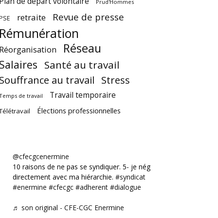
Plan de départ volontaire
Prud'Hommes
Revue de presse
retraite
PSE
Rémunération
Réseau
Réorganisation
Salaires
Santé au travail
Souffrance au travail
Stress
Travail temporaire
Temps de travail
Élections professionnelles
Télétravail
@cfecgcenermine
10 raisons de ne pas se syndiquer. 5- je négocie
directement avec ma hiérarchie.
#syndicat
#enermine
#cfecgc
#adherent
#dialogue
♬ son original - CFE-CGC Enermine