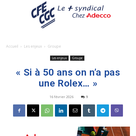
Accueil
Les enjeux
Groupe
Les enjeux
Groupe
« Si à 50 ans on n’a pas
une Rolex… »
16 février 2026
9