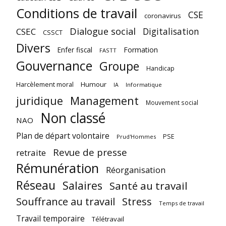
Conditions de travail
CSE
coronavirus
Dialogue social
Digitalisation
CSEC
CSSCT
Divers
Enfer fiscal
Formation
FASTT
Gouvernance
Groupe
Handicap
Harcèlement moral
Humour
Informatique
IA
juridique
Management
Mouvement social
Non classé
NAO
Plan de départ volontaire
PSE
Prud'Hommes
Revue de presse
retraite
Rémunération
Réorganisation
Réseau
Salaires
Santé au travail
Souffrance au travail
Stress
Temps de travail
Travail temporaire
Télétravail