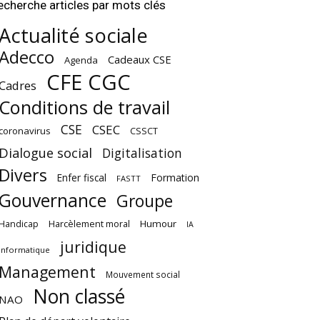
echerche articles par mots clés
Actualité sociale
Adecco
Cadeaux CSE
Agenda
CFE CGC
Cadres
Conditions de travail
CSE
CSEC
coronavirus
CSSCT
Dialogue social
Digitalisation
Divers
Enfer fiscal
Formation
FASTT
Gouvernance
Groupe
Harcèlement moral
Humour
Handicap
IA
juridique
Informatique
Management
Mouvement social
Non classé
NAO