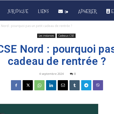
JURIDIQUE
LIENS
ADHERER
E
Nord : pourquoi pas un petit cadeau de rentrée ?
Les instances
Cadeaux CSE
SE Nord : pourquoi pas
cadeau de rentrée ?
4 septembre 2024
0