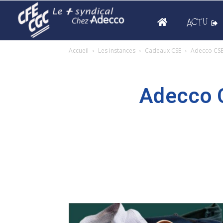
ACTU
Accueil
Les instances
Cadeaux CSE
Adecco CSE 
Adecco C