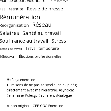
Plan de départ volontaire
Prud'Hommes
Revue de presse
retraite
PSE
Rémunération
Réseau
Réorganisation
Salaires
Santé au travail
Souffrance au travail
Stress
Travail temporaire
Temps de travail
Élections professionnelles
Télétravail
@cfecgcenermine
10 raisons de ne pas se syndiquer. 5- je négocie
directement avec ma hiérarchie.
#syndicat
#enermine
#cfecgc
#adherent
#dialogue
♬ son original - CFE-CGC Enermine