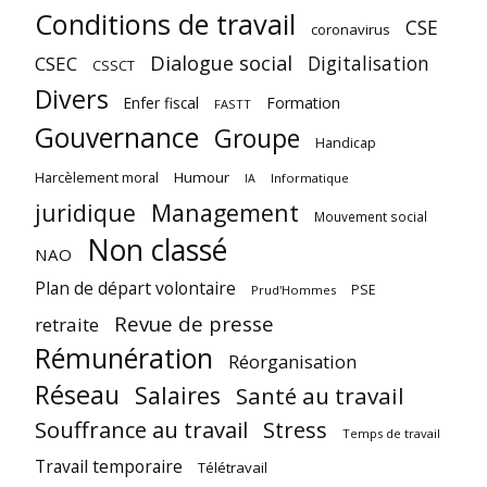
Conditions de travail
CSE
coronavirus
Dialogue social
Digitalisation
CSEC
CSSCT
Divers
Enfer fiscal
Formation
FASTT
Gouvernance
Groupe
Handicap
Harcèlement moral
Humour
Informatique
IA
juridique
Management
Mouvement social
Non classé
NAO
Plan de départ volontaire
PSE
Prud'Hommes
Revue de presse
retraite
Rémunération
Réorganisation
Réseau
Salaires
Santé au travail
Souffrance au travail
Stress
Temps de travail
Travail temporaire
Télétravail