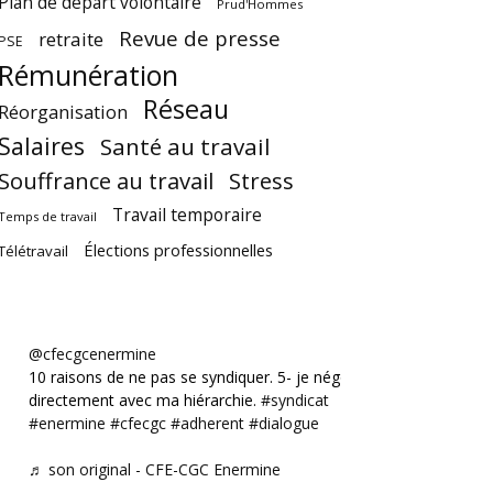
Plan de départ volontaire
Prud'Hommes
Revue de presse
retraite
PSE
Rémunération
Réseau
Réorganisation
Salaires
Santé au travail
Souffrance au travail
Stress
Travail temporaire
Temps de travail
Élections professionnelles
Télétravail
@cfecgcenermine
10 raisons de ne pas se syndiquer. 5- je négocie
directement avec ma hiérarchie.
#syndicat
#enermine
#cfecgc
#adherent
#dialogue
♬ son original - CFE-CGC Enermine