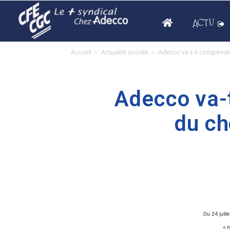
ACTU
Accueil
Actualité sociale
Adecco va-t-il compenser
Adecco va-
du ch
Du 24 juill
« m