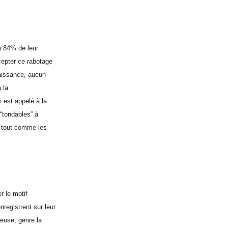
à 84% de leur
cepter ce rabotage
naissance, aucun
à la
n est appelé à la
 “tondables” à
, tout comme les
r le motif
registrent sur leur
euse, genre la