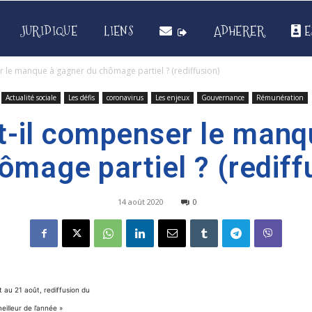
JURIDIQUE
LIENS
ADHERER
E
 le manque à gagner du chômage partiel ? (rediffusion)
Actualité sociale
Les défis
coronavirus
Les enjeux
Gouvernance
Rémunération
t-il compenser le manq
ômage partiel ? (rediff
14 août 2020
0
et au 21 août, rediffusion du
eilleur de l’année »