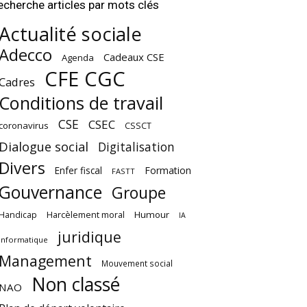
echerche articles par mots clés
Actualité sociale
Adecco
Cadeaux CSE
Agenda
CFE CGC
Cadres
Conditions de travail
CSE
CSEC
coronavirus
CSSCT
Dialogue social
Digitalisation
Divers
Enfer fiscal
Formation
FASTT
Gouvernance
Groupe
Harcèlement moral
Humour
Handicap
IA
juridique
Informatique
Management
Mouvement social
Non classé
NAO