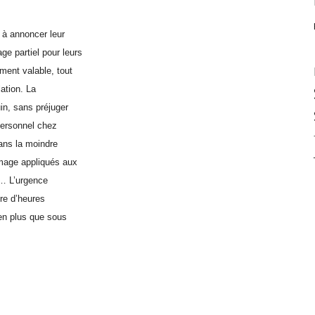
m à annoncer leur
e partiel pour leurs
ment valable, tout
ation. La
uin, sans préjuger
personnel chez
ans la moindre
ômage appliqués aux
c… L’urgence
re d’heures
en plus que sous