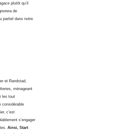
gace plutôt qu’il
ignorera de
 partiel dans notre
er et Randstad,
tteries, ménageant
r les tout
e considérable
ier, c’est
blablement s’engager
ntes.
Ainsi, Start