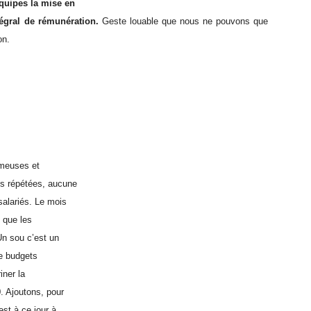
équipes la mise en
tégral de rémunération.
Geste louable que nous ne pouvons que
on.
ameuses et
es répétées, aucune
salariés. Le mois
 que les
 Un sou c’est un
de budgets
iner la
. Ajoutons, pour
est à ce jour à