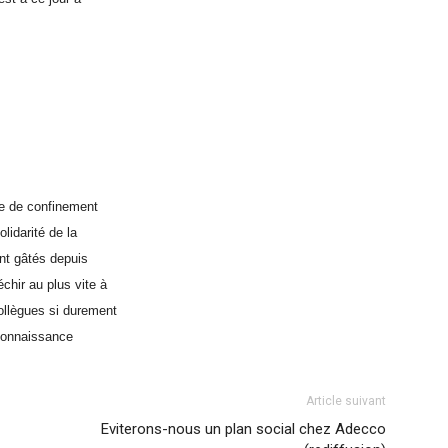
de de confinement
lidarité de la
ent gâtés depuis
chir au plus vite à
ollègues si durement
reconnaissance
Article suivant
Eviterons-nous un plan social chez Adecco