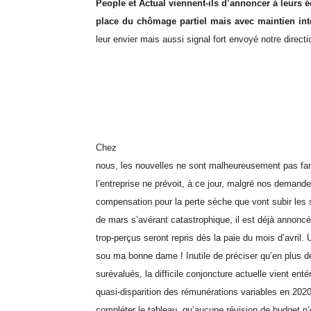
People et Actual viennent-ils d’annoncer à leurs 
place du chômage partiel mais avec maintien in
leur envier mais aussi signal fort envoyé notre directi
Chez
nous, les nouvelles ne sont malheureusement pas f
l’entreprise ne prévoit, à ce jour, malgré nos demand
compensation pour la perte sèche que vont subir les 
de mars s’avérant catastrophique, il est déjà annoncé
trop-perçus seront repris dès la paie du mois d’avril.
sou ma bonne dame ! Inutile de préciser qu’en plus 
surévalués, la difficile conjoncture actuelle vient entér
quasi-disparition des rémunérations variables en 2020
compléter le tableau, qu’aucune révision de budget n’