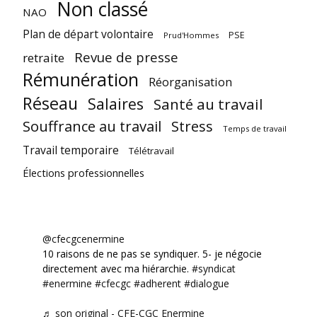
Non classé
NAO
Plan de départ volontaire
PSE
Prud'Hommes
Revue de presse
retraite
Rémunération
Réorganisation
Réseau
Salaires
Santé au travail
Souffrance au travail
Stress
Temps de travail
Travail temporaire
Télétravail
Élections professionnelles
@cfecgcenermine
10 raisons de ne pas se syndiquer. 5- je négocie
directement avec ma hiérarchie.
#syndicat
#enermine
#cfecgc
#adherent
#dialogue
♬ son original - CFE-CGC Enermine