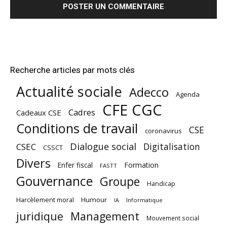
Recherche articles par mots clés
Actualité sociale
Adecco
Agenda
CFE CGC
Cadres
Cadeaux CSE
Conditions de travail
CSE
coronavirus
Dialogue social
Digitalisation
CSEC
CSSCT
Divers
Enfer fiscal
Formation
FASTT
Gouvernance
Groupe
Handicap
Harcèlement moral
Humour
Informatique
IA
juridique
Management
Mouvement social