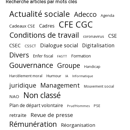
Recherche articles par mots clés
Actualité sociale
Adecco
Agenda
CFE CGC
Cadres
Cadeaux CSE
Conditions de travail
CSE
coronavirus
Dialogue social
Digitalisation
CSEC
CSSCT
Divers
Enfer fiscal
Formation
FASTT
Gouvernance
Groupe
Handicap
Harcèlement moral
Humour
Informatique
IA
juridique
Management
Mouvement social
Non classé
NAO
Plan de départ volontaire
PSE
Prud'Hommes
Revue de presse
retraite
Rémunération
Réorganisation