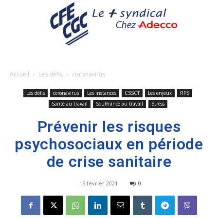
Accueil
Les défis
coronavirus
Les défis
coronavirus
Les instances
CSSCT
Les enjeux
RPS
Santé au travail
Souffrance au travail
Stress
Prévenir les risques
psychosociaux en période
de crise sanitaire
15 février 2021
0