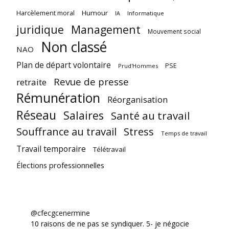
Harcèlement moral
Humour
Informatique
IA
juridique
Management
Mouvement social
Non classé
NAO
Plan de départ volontaire
PSE
Prud'Hommes
Revue de presse
retraite
Rémunération
Réorganisation
Réseau
Salaires
Santé au travail
Souffrance au travail
Stress
Temps de travail
Travail temporaire
Télétravail
Élections professionnelles
@cfecgcenermine
10 raisons de ne pas se syndiquer. 5- je négocie