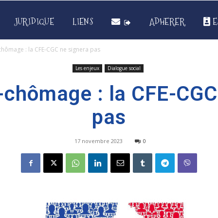
JURIDIQUE
LIENS
ADHERER
E
hômage : la CFE-CGC ne signera pas
Les enjeux
Dialogue social
-chômage : la CFE-CGC 
pas
17 novembre 2023
0