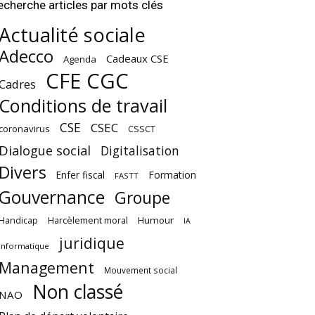
echerche articles par mots clés
Actualité sociale
Adecco
Cadeaux CSE
Agenda
CFE CGC
Cadres
Conditions de travail
CSE
CSEC
coronavirus
CSSCT
Dialogue social
Digitalisation
Divers
Enfer fiscal
Formation
FASTT
Gouvernance
Groupe
Harcèlement moral
Humour
Handicap
IA
juridique
Informatique
Management
Mouvement social
Non classé
NAO