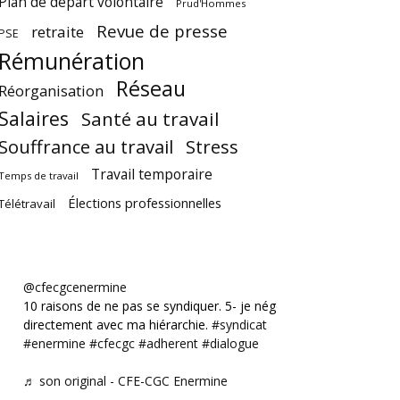
Plan de départ volontaire
Prud'Hommes
Revue de presse
retraite
PSE
Rémunération
Réseau
Réorganisation
Salaires
Santé au travail
Souffrance au travail
Stress
Travail temporaire
Temps de travail
Élections professionnelles
Télétravail
@cfecgcenermine
10 raisons de ne pas se syndiquer. 5- je négocie
directement avec ma hiérarchie.
#syndicat
#enermine
#cfecgc
#adherent
#dialogue
♬ son original - CFE-CGC Enermine