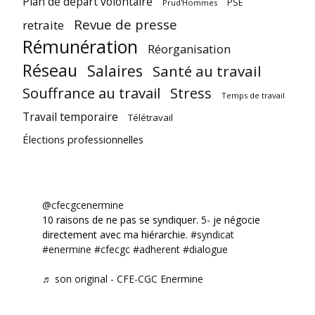
Plan de départ volontaire
PSE
Prud'Hommes
Revue de presse
retraite
Rémunération
Réorganisation
Réseau
Salaires
Santé au travail
Souffrance au travail
Stress
Temps de travail
Travail temporaire
Télétravail
Élections professionnelles
@cfecgcenermine
10 raisons de ne pas se syndiquer. 5- je négocie
directement avec ma hiérarchie.
#syndicat
#enermine
#cfecgc
#adherent
#dialogue
♬ son original - CFE-CGC Enermine