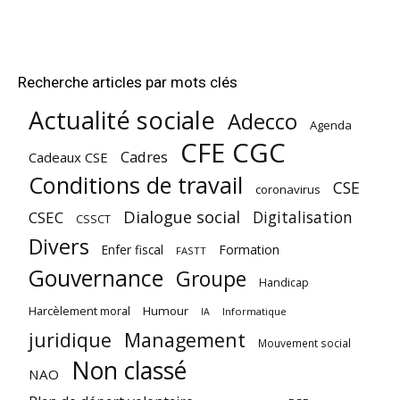
Recherche articles par mots clés
Actualité sociale
Adecco
Agenda
CFE CGC
Cadres
Cadeaux CSE
Conditions de travail
CSE
coronavirus
Dialogue social
Digitalisation
CSEC
CSSCT
Divers
Enfer fiscal
Formation
FASTT
Gouvernance
Groupe
Handicap
Harcèlement moral
Humour
Informatique
IA
juridique
Management
Mouvement social
Non classé
NAO