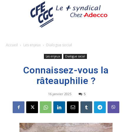
Accueil
Les enjeux
Dialogue social
Les enjeux
Dialogue social
Connaissez-vous la
râteauphilie ?
16 janvier 2025
5