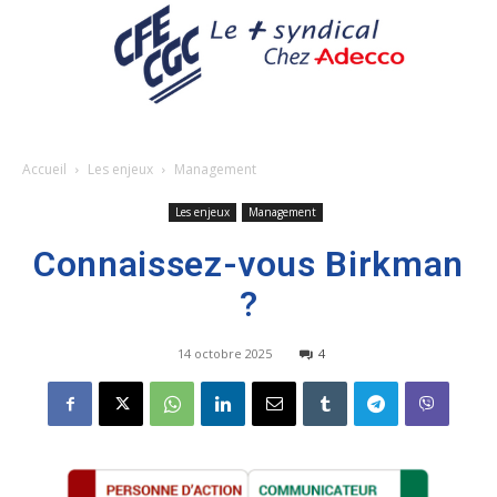
Accueil
Les enjeux
Management
Les enjeux
Management
Connaissez-vous Birkman
?
14 octobre 2025
4