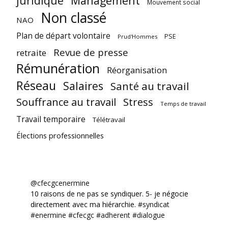
juridique
Management
Mouvement social
Non classé
NAO
Plan de départ volontaire
PSE
Prud'Hommes
Revue de presse
retraite
Rémunération
Réorganisation
Réseau
Salaires
Santé au travail
Souffrance au travail
Stress
Temps de travail
Travail temporaire
Télétravail
Élections professionnelles
@cfecgcenermine
10 raisons de ne pas se syndiquer. 5- je négocie
directement avec ma hiérarchie.
#syndicat
#enermine
#cfecgc
#adherent
#dialogue