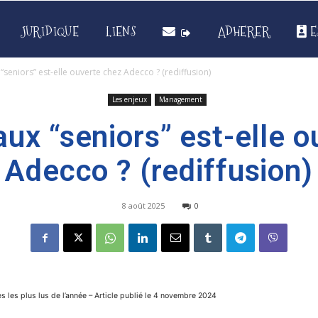
JURIDIQUE
LIENS
ADHERER
E
“seniors” est-elle ouverte chez Adecco ? (rediffusion)
Les enjeux
Management
ux “seniors” est-elle 
Adecco ? (rediffusion)
8 août 2025
0
es les plus lus de l’année – Article publié le 4 novembre 2024