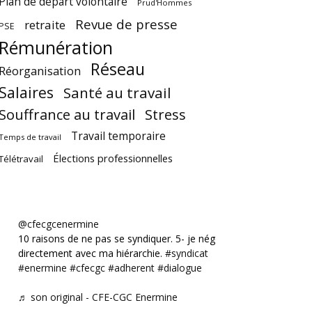
Plan de départ volontaire
Prud'Hommes
Revue de presse
retraite
PSE
Rémunération
Réseau
Réorganisation
Salaires
Santé au travail
Souffrance au travail
Stress
Travail temporaire
Temps de travail
Élections professionnelles
Télétravail
@cfecgcenermine
10 raisons de ne pas se syndiquer. 5- je négocie
directement avec ma hiérarchie.
#syndicat
#enermine
#cfecgc
#adherent
#dialogue
♬ son original - CFE-CGC Enermine