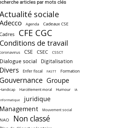
echerche articles par mots clés
Actualité sociale
Adecco
Cadeaux CSE
Agenda
CFE CGC
Cadres
Conditions de travail
CSE
CSEC
coronavirus
CSSCT
Dialogue social
Digitalisation
Divers
Enfer fiscal
Formation
FASTT
Gouvernance
Groupe
Harcèlement moral
Humour
Handicap
IA
juridique
Informatique
Management
Mouvement social
Non classé
NAO