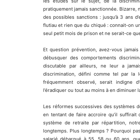
les études sur le sujet, de la discrim
pratiquement jamais sanctionnée. Bizarre, no
des possibles sanctions : jusqu’à 3 ans 
flutiau et rien que du chiqué : connait-on u
seul petit mois de prison et ne serait-ce q
Et question prévention, avez-vous jamais
débusquer des comportements discriminat
discutable par ailleurs, ne leur a jama
discrimination, défini comme tel par la
fréquemment observé, serait indigne d
l’éradiquer ou tout au moins à en diminuer 
Les réformes successives des systèmes de 
en tentant de faire accroire qu’il suffirai
système de retraite par répartition, notre
longtemps. Plus longtemps ? Pourquoi pas
salarié débarqué à 55, 58 ou 60 ans, quelq