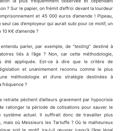
ination la plus fréquemment observée et cependant
n ? Sur le papier, on frémit d’effroi devant la lourdeur
d’emprisonnement et 45 000 euros d’amende ! Pipeau,
n seul cas d’employeur qui aurait subi pour ce motif, un
ue 10 K€ d’amende ?
 entendu parler, par exemple, de “
testing
” destiné à
oires liés à l’âge ? Non, car cette méthodologie,
is été appliquée. Est-ce à dire que le critère de
 législation et unanimement reconnu comme le plus
’une méthodologie et d’une stratégie destinées à
la fréquence ?
retraite pèchent d’ailleurs gravement par hypocrisie
t de rallonger la période de cotisations pour sauver le
 système actuel. Il suffirait donc de travailler plus
, mais où Messieurs les Tartuffe ? Où le malheureux
ue soit le motif, ira-t-il œuvrer jusqu’à l’âge légal