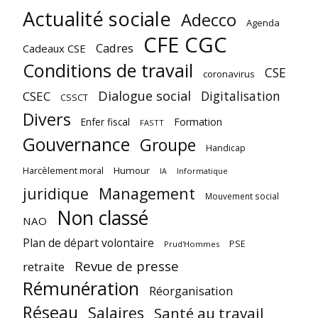
Actualité sociale
Adecco
Agenda
CFE CGC
Cadres
Cadeaux CSE
Conditions de travail
CSE
coronavirus
Dialogue social
Digitalisation
CSEC
CSSCT
Divers
Enfer fiscal
Formation
FASTT
Gouvernance
Groupe
Handicap
Harcèlement moral
Humour
Informatique
IA
juridique
Management
Mouvement social
Non classé
NAO
Plan de départ volontaire
PSE
Prud'Hommes
Revue de presse
retraite
Rémunération
Réorganisation
Réseau
Salaires
Santé au travail