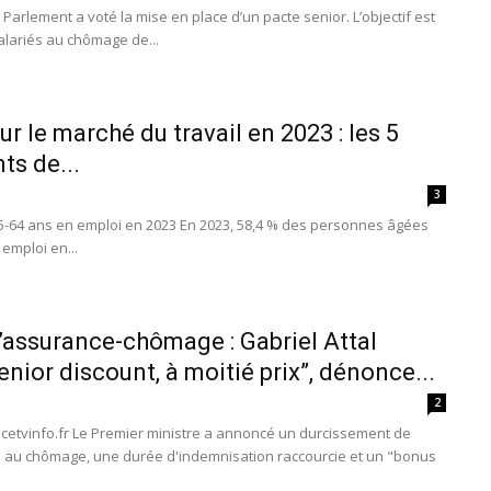
 Parlement a voté la mise en place d’un pacte senior. L’objectif est
alariés au chômage de...
ur le marché du travail en 2023 : les 5
s de...
3
55-64 ans en emploi en 2023 En 2023, 58,4 % des personnes âgées
 emploi en...
’assurance-chômage : Gabriel Attal
enior discount, à moitié prix”, dénonce...
2
ancetvinfo.fr Le Premier ministre a annoncé un durcissement de
ts au chômage, une durée d'indemnisation raccourcie et un "bonus