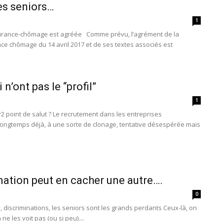
es seniors…
1
urance-chômage est agréée Comme prévu, l’agrément de la
ce chômage du 14 avril 2017 et de ses textes associés est
n’ont pas le “profil”
1
 point de salut ? Le recrutement dans les entreprises
longtemps déjà, à une sorte de clonage, tentative désespérée mais
nation peut en cacher une autre….
0
 discriminations, les seniors sont les grands perdants Ceux-là, on
ne les voit pas (ou si peu)....