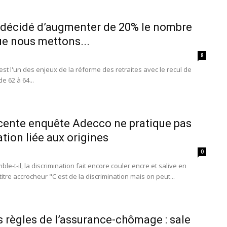
ai décidé d’augmenter de 20% le nombre
ue nous mettons...
8
est l'un des enjeux de la réforme des retraites avec le recul de
e 62 à 64...
cente enquête Adecco ne pratique pas
tion liée aux origines
0
le-t-il, la discrimination fait encore couler encre et salive en
tre accrocheur "C'est de la discrimination mais on peut...
s règles de l’assurance-chômage : sale