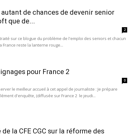
e autant de chances de devenir senior
ft que de...
2
raité sur ce blogue du problème de l'emploi des seniors et chacun
a France reste la lanterne rouge...
ignages pour France 2
0
erver le meilleur accueil à cet appel de journaliste : Je prépare
ément d'enquête, (diffusée sur France 2 le jeudi...
e la CFE CGC sur la réforme des