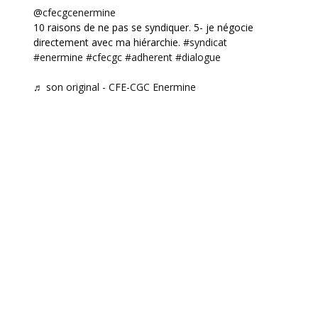
@cfecgcenermine
10 raisons de ne pas se syndiquer. 5- je négocie
directement avec ma hiérarchie.
#syndicat
#enermine
#cfecgc
#adherent
#dialogue
♬ son original - CFE-CGC Enermine