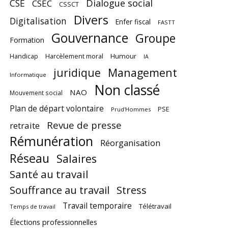
CSE
Dialogue social
CSEC
CSSCT
Divers
Digitalisation
Enfer fiscal
FASTT
Gouvernance
Groupe
Formation
Harcèlement moral
Humour
Handicap
IA
juridique
Management
Informatique
Non classé
NAO
Mouvement social
Plan de départ volontaire
PSE
Prud'Hommes
Revue de presse
retraite
Rémunération
Réorganisation
Réseau
Salaires
Santé au travail
Souffrance au travail
Stress
Travail temporaire
Télétravail
Temps de travail
Élections professionnelles