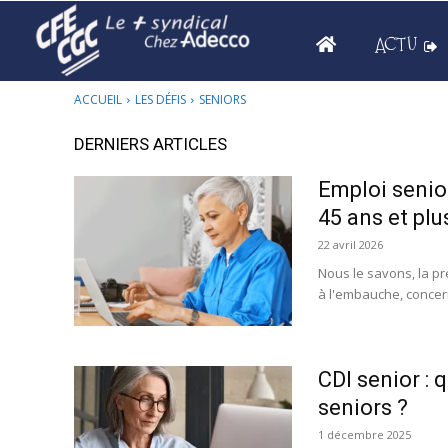
ACTU
ACCUEIL
LES DÉFIS
SENIORS
DERNIERS ARTICLES
Emploi senior
45 ans et plus
22 avril 2026
Nous le savons, la p
à l'embauche, concerne
CDI senior : 
seniors ?
1 décembre 2025