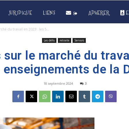
JURIDIQUE
LIENS
ADHERER
E
ché du travail en 2023 : les 5...
Les défis
retraite
Seniors
 sur le marché du trava
5 enseignements de la 
18 septembre 2024
3