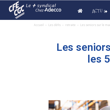
ACTU
Accueil
Les défis
retraite
Les seniors sur le mar
Les seniors
les 