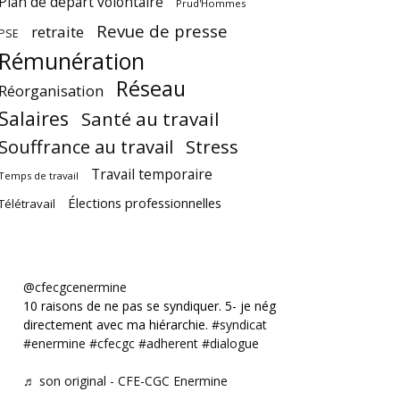
Plan de départ volontaire
Prud'Hommes
Revue de presse
retraite
PSE
Rémunération
Réseau
Réorganisation
Salaires
Santé au travail
Souffrance au travail
Stress
Travail temporaire
Temps de travail
Élections professionnelles
Télétravail
@cfecgcenermine
10 raisons de ne pas se syndiquer. 5- je négocie
directement avec ma hiérarchie.
#syndicat
#enermine
#cfecgc
#adherent
#dialogue
♬ son original - CFE-CGC Enermine