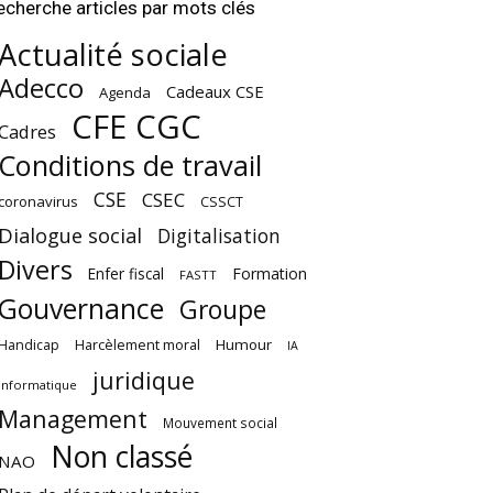
echerche articles par mots clés
Actualité sociale
Adecco
Cadeaux CSE
Agenda
CFE CGC
Cadres
Conditions de travail
CSE
CSEC
coronavirus
CSSCT
Dialogue social
Digitalisation
Divers
Enfer fiscal
Formation
FASTT
Gouvernance
Groupe
Harcèlement moral
Humour
Handicap
IA
juridique
Informatique
Management
Mouvement social
Non classé
NAO