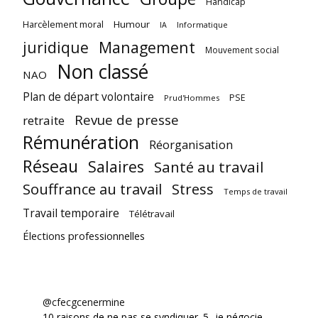
Handicap
Harcèlement moral
Humour
Informatique
IA
juridique
Management
Mouvement social
Non classé
NAO
Plan de départ volontaire
PSE
Prud'Hommes
Revue de presse
retraite
Rémunération
Réorganisation
Réseau
Salaires
Santé au travail
Souffrance au travail
Stress
Temps de travail
Travail temporaire
Télétravail
Élections professionnelles
@cfecgcenermine
10 raisons de ne pas se syndiquer. 5- je négocie