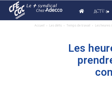
ACTU
Accueil
Les défis
Temps de travail
Les heures 
Les heur
prendr
con