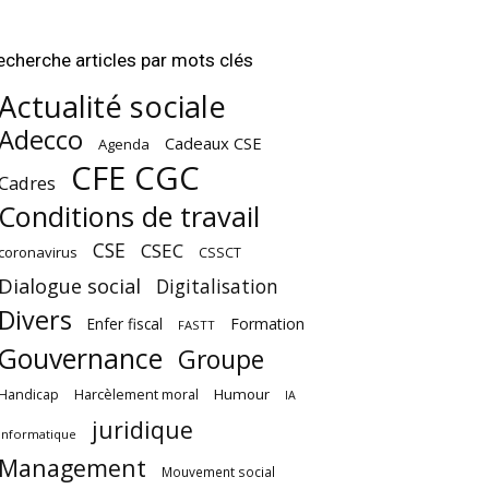
echerche articles par mots clés
Actualité sociale
Adecco
Cadeaux CSE
Agenda
CFE CGC
Cadres
Conditions de travail
CSE
CSEC
coronavirus
CSSCT
Dialogue social
Digitalisation
Divers
Enfer fiscal
Formation
FASTT
Gouvernance
Groupe
Harcèlement moral
Humour
Handicap
IA
juridique
Informatique
Management
Mouvement social