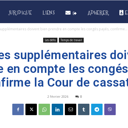
JURIDIQUE
LIENS
ADHERER
E
supplémentaires doivent bien prendre en compte les congés payés, confirme...
Les défis
Temps de travail
es supplémentaires doi
e en compte les congés
firme la Cour de cassa
2 février 2026
0