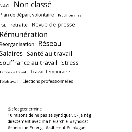
Non classé
NAO
Plan de départ volontaire
Prud'Hommes
Revue de presse
retraite
PSE
Rémunération
Réseau
Réorganisation
Salaires
Santé au travail
Souffrance au travail
Stress
Travail temporaire
Temps de travail
Élections professionnelles
Télétravail
@cfecgcenermine
10 raisons de ne pas se syndiquer. 5- je négocie
directement avec ma hiérarchie.
#syndicat
#enermine
#cfecgc
#adherent
#dialogue