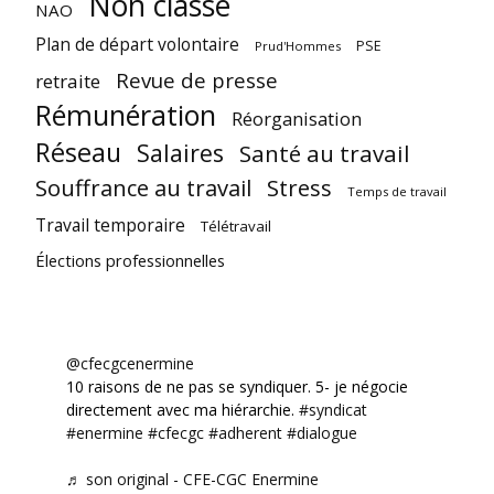
Non classé
NAO
Plan de départ volontaire
PSE
Prud'Hommes
Revue de presse
retraite
Rémunération
Réorganisation
Réseau
Salaires
Santé au travail
Souffrance au travail
Stress
Temps de travail
Travail temporaire
Télétravail
Élections professionnelles
@cfecgcenermine
10 raisons de ne pas se syndiquer. 5- je négocie
directement avec ma hiérarchie.
#syndicat
#enermine
#cfecgc
#adherent
#dialogue
♬ son original - CFE-CGC Enermine