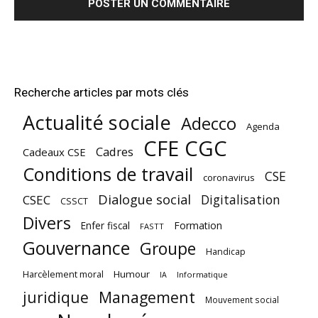
Recherche articles par mots clés
Actualité sociale
Adecco
Agenda
CFE CGC
Cadres
Cadeaux CSE
Conditions de travail
CSE
coronavirus
Dialogue social
Digitalisation
CSEC
CSSCT
Divers
Enfer fiscal
Formation
FASTT
Gouvernance
Groupe
Handicap
Harcèlement moral
Humour
Informatique
IA
juridique
Management
Mouvement social