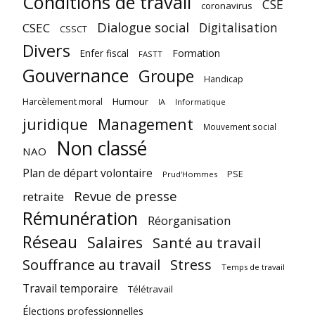
Conditions de travail
CSE
coronavirus
Dialogue social
Digitalisation
CSEC
CSSCT
Divers
Enfer fiscal
Formation
FASTT
Gouvernance
Groupe
Handicap
Harcèlement moral
Humour
Informatique
IA
juridique
Management
Mouvement social
Non classé
NAO
Plan de départ volontaire
PSE
Prud'Hommes
Revue de presse
retraite
Rémunération
Réorganisation
Réseau
Salaires
Santé au travail
Souffrance au travail
Stress
Temps de travail
Travail temporaire
Télétravail
Élections professionnelles