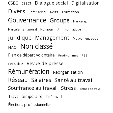
Dialogue social
Digitalisation
CSEC
CSSCT
Divers
Enfer fiscal
Formation
FASTT
Gouvernance
Groupe
Handicap
Harcèlement moral
Humour
Informatique
IA
juridique
Management
Mouvement social
Non classé
NAO
Plan de départ volontaire
PSE
Prud'Hommes
Revue de presse
retraite
Rémunération
Réorganisation
Réseau
Salaires
Santé au travail
Souffrance au travail
Stress
Temps de travail
Travail temporaire
Télétravail
Élections professionnelles