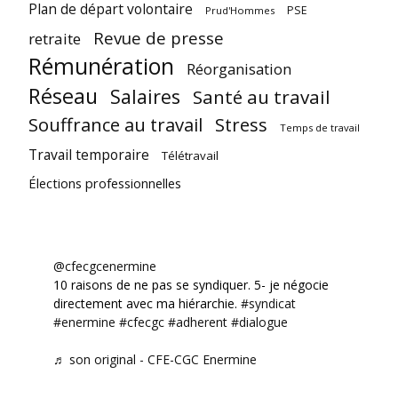
Plan de départ volontaire
PSE
Prud'Hommes
Revue de presse
retraite
Rémunération
Réorganisation
Réseau
Salaires
Santé au travail
Souffrance au travail
Stress
Temps de travail
Travail temporaire
Télétravail
Élections professionnelles
@cfecgcenermine
10 raisons de ne pas se syndiquer. 5- je négocie
directement avec ma hiérarchie.
#syndicat
#enermine
#cfecgc
#adherent
#dialogue
♬ son original - CFE-CGC Enermine