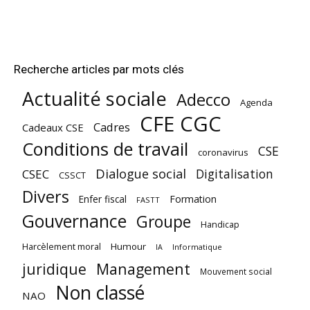
Recherche articles par mots clés
Actualité sociale
Adecco
Agenda
CFE CGC
Cadres
Cadeaux CSE
Conditions de travail
CSE
coronavirus
Dialogue social
Digitalisation
CSEC
CSSCT
Divers
Enfer fiscal
Formation
FASTT
Gouvernance
Groupe
Handicap
Harcèlement moral
Humour
Informatique
IA
juridique
Management
Mouvement social
Non classé
NAO