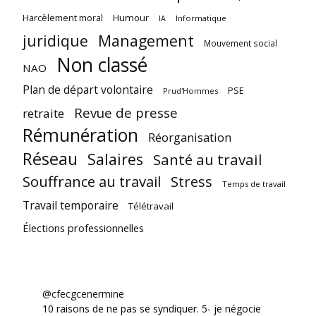
Harcèlement moral
Humour
Informatique
IA
juridique
Management
Mouvement social
Non classé
NAO
Plan de départ volontaire
PSE
Prud'Hommes
Revue de presse
retraite
Rémunération
Réorganisation
Réseau
Salaires
Santé au travail
Souffrance au travail
Stress
Temps de travail
Travail temporaire
Télétravail
Élections professionnelles
@cfecgcenermine
10 raisons de ne pas se syndiquer. 5- je négocie