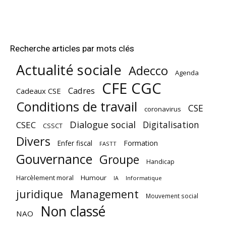
Recherche articles par mots clés
Actualité sociale
Adecco
Agenda
CFE CGC
Cadres
Cadeaux CSE
Conditions de travail
CSE
coronavirus
Dialogue social
Digitalisation
CSEC
CSSCT
Divers
Enfer fiscal
Formation
FASTT
Gouvernance
Groupe
Handicap
Harcèlement moral
Humour
Informatique
IA
juridique
Management
Mouvement social
Non classé
NAO