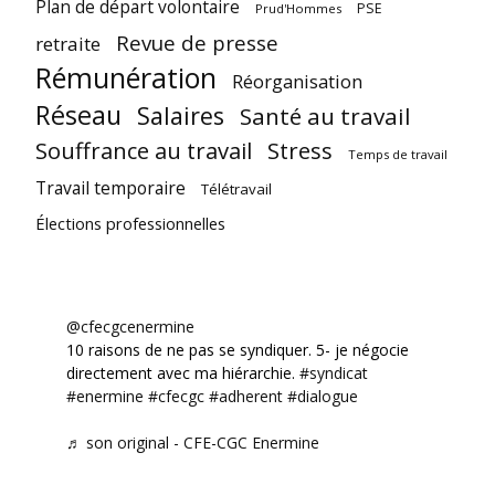
Plan de départ volontaire
PSE
Prud'Hommes
Revue de presse
retraite
Rémunération
Réorganisation
Réseau
Salaires
Santé au travail
Souffrance au travail
Stress
Temps de travail
Travail temporaire
Télétravail
Élections professionnelles
@cfecgcenermine
10 raisons de ne pas se syndiquer. 5- je négocie
directement avec ma hiérarchie.
#syndicat
#enermine
#cfecgc
#adherent
#dialogue
♬ son original - CFE-CGC Enermine